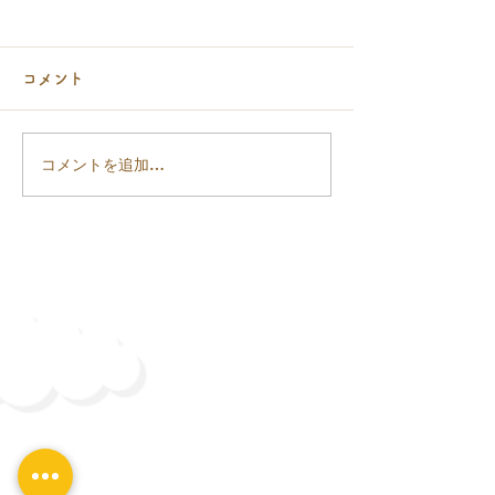
コメント
コメントを追加…
部分的な土間コンクリー
可変側溝を使用
ト工事
れ新設工事