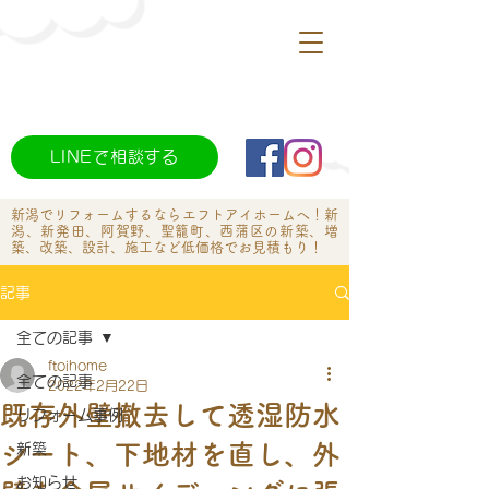
LINEで相談する
新潟でリフォームするならエフトアイホームへ​！新
潟、新発田、阿賀野、聖籠町、西蒲区の新築、増
築、改築、設計、施工など低価格でお見積もり！
記事
全ての記事
ftoihome
全ての記事
2022年2月22日
既存外壁撤去して透湿防水
リフォーム事例
シート、下地材を直し、外
新築
お知らせ