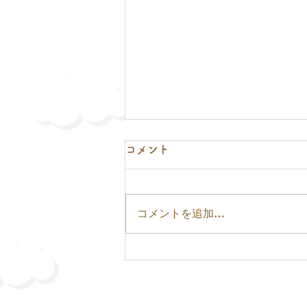
コメント
コメントを追加…
既存外壁撤去して透湿防水シ
ート、下地材を直し、外壁を