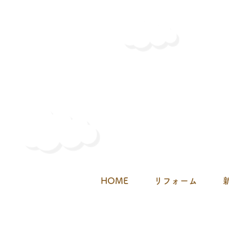
金属サイディングに張替え
（早期の劣化や外壁からの漏
水による心配解消）
HOME
リフォーム