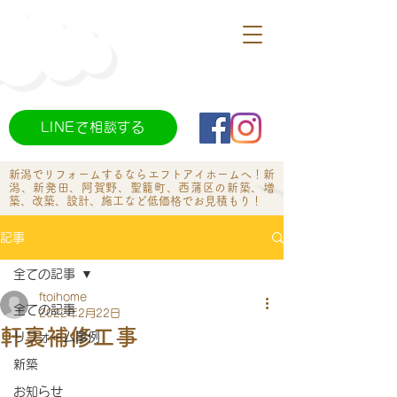
LINEで相談する
新潟でリフォームするならエフトアイホームへ​！新
潟、新発田、阿賀野、聖籠町、西蒲区の新築、増
築、改築、設計、施工など低価格でお見積もり！
記事
全ての記事
ftoihome
全ての記事
2022年2月22日
軒裏補修工事
リフォーム事例
新築
お知らせ